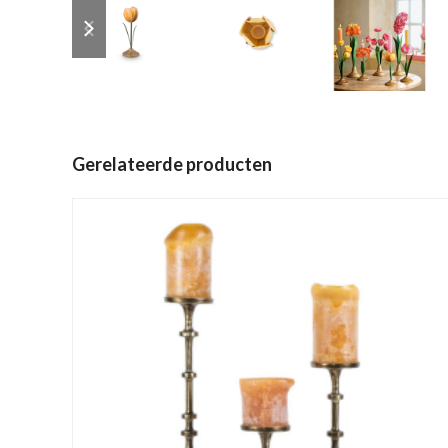
previous
next
slide
slide
Gerelateerde producten