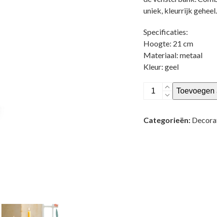
uniek, kleurrijk geheel.
Specificaties:
Hoogte: 21 cm
Materiaal: metaal
Kleur: geel
Candle
Toevoegen 
Holder
Metal
Categorieën:
Decora
Tulip
Yellow
21cm
aantal