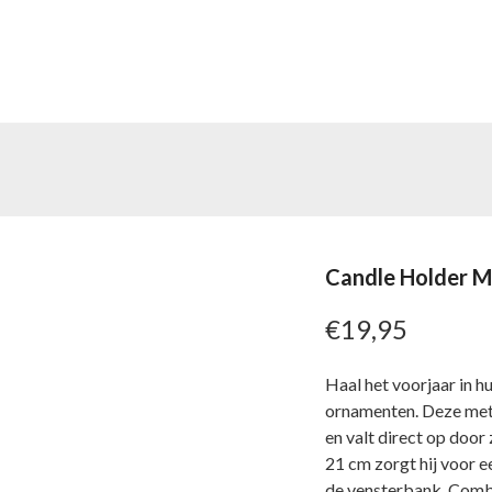
UBELS
WOONACCESSOIRES
VLOERKLEDEN
OVER
Candle Holder M
€
19,95
Haal het voorjaar in 
ornamenten. Deze meta
en valt direct op door 
21 cm zorgt hij voor ee
de vensterbank. Comb