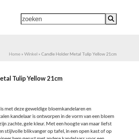
zoeken
 PAND 2
CONTACT
0 ITEMS
Home
»
Winkel
»
Candle Holder Metal Tulip Yellow 21cm
etal Tulip Yellow 21cm
huis met deze geweldige bloemkandelaren en
len kandelaar is ontworpen in de vorm van een bloem
zijn zachte, gele kleur. Met een hoogte van maar liefst
n stijlvolle blikvanger op tafel, in een open kast of op
ineer hem gerust met andere kandelaars voor een