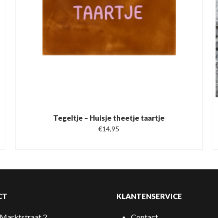
Tegeltje – Huisje theetje taartje
€
14,95
CT
KLANTENSERVICE
Marktstraat 2
Contact