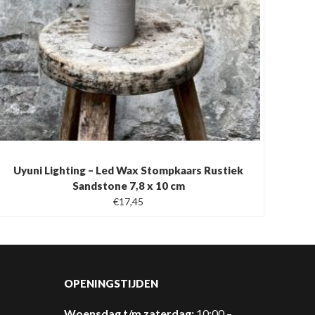
Uyuni Lighting – Led Wax Stompkaars Rustiek
Sandstone 7,8 x 10 cm
Oorspronkelijke
Huidige
€
17,45
prijs
prijs
was:
is:
€24,95.
€17,45.
OPENINGSTIJDEN
Woensdag t/m zaterdag:
10:00 –