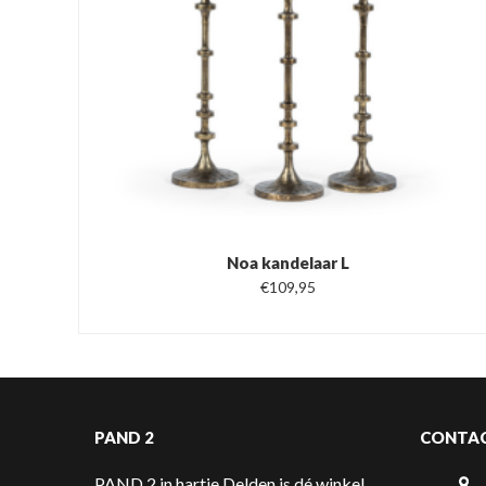
Noa kandelaar L
€
109,95
PAND 2
CONTA
PAND 2 in hartje Delden is dé winkel