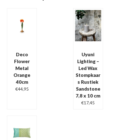
Deco
Uyuni
Flower
Lighting –
Metal
Led Wax
Orange
Stompkaar
40cm
s Rustiek
Sandstone
€
44,95
7,8 x 10 cm
Oorspronkelijke
Huidige
€
17,45
prijs
prijs
was:
is:
€24,95.
€17,45.