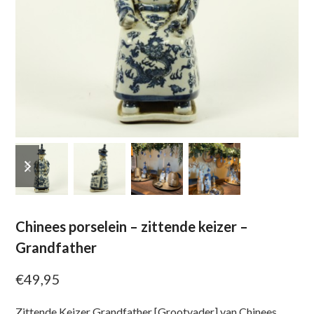
previous
next
slide
slide
Chinees porselein – zittende keizer –
Grandfather
€
49,95
Zittende Keizer Grandfather [Grootvader] van Chinees