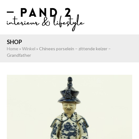
Skip
to
Open
Close
content
mobile
mobile
menu
menu
SHOP
Home
»
Winkel
»
Chinees porselein – zittende keizer –
Grandfather