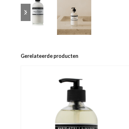
previous
next
slide
slide
Gerelateerde producten