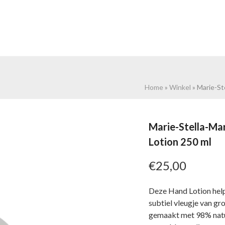
UBELS
WOONACCESSOIRES
VLOERKLEDEN
OVER
Home
»
Winkel
»
Marie-St
Marie-Stella-Ma
Lotion 250 ml
€
25,00
Deze Hand Lotion help
subtiel vleugje van gro
gemaakt met 98% natuu