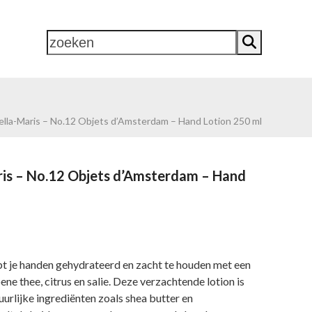
zoeken
 PAND 2
CONTACT
0 ITEMS
ella-Maris – No.12 Objets d’Amsterdam – Hand Lotion 250 ml
ris – No.12 Objets d’Amsterdam – Hand
t je handen gehydrateerd en zacht te houden met een
ene thee, citrus en salie. Deze verzachtende lotion is
rlijke ingrediënten zoals shea butter en