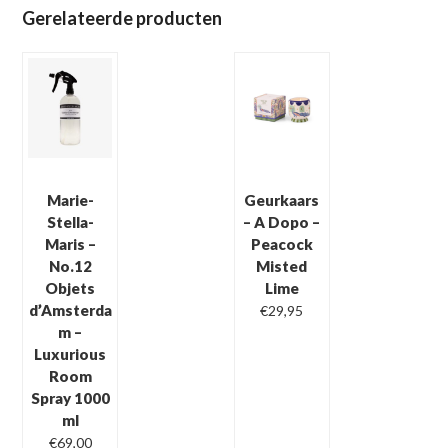
Objets
Gerelateerde producten
d'
Amsterdam
-
Geurstokjes
100
ml
aantal
Marie-
Geurkaars
Stella-
– A Dopo –
Maris –
Peacock
No.12
Misted
Objets
Lime
d’Amsterda
€
29,95
m –
Luxurious
Room
Spray 1000
ml
€
69,00