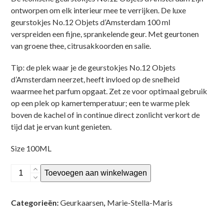
ontworpen om elk interieur mee te verrijken. De luxe
geurstokjes No.12 Objets d’Amsterdam 100 ml
verspreiden een fijne, sprankelende geur. Met geurtonen
van groene thee, citrusakkoorden en salie.
Tip: de plek waar je de geurstokjes No.12 Objets
d’Amsterdam neerzet, heeft invloed op de snelheid
waarmee het parfum opgaat. Zet ze voor optimaal gebruik
op een plek op kamertemperatuur; een te warme plek
boven de kachel of in continue direct zonlicht verkort de
tijd dat je ervan kunt genieten.
Size 100ML
Marie-
Toevoegen aan winkelwagen
Stella-
Maris
Categorieën:
Geurkaarsen
,
Marie-Stella-Maris
-
No.12