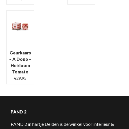
Geurkaars
– A Dopo –
Heirloom
Tomato
€
29,95
PAND 2
PAND 2 in hartje Delden is dé winkel voor interieur &