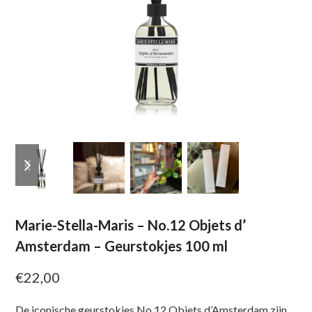
previous
next
slide
slide
Marie-Stella-Maris – No.12 Objets d’
Amsterdam – Geurstokjes 100 ml
€
22,00
De iconische geurstokjes No.12 Objets d’Amsterdam zijn