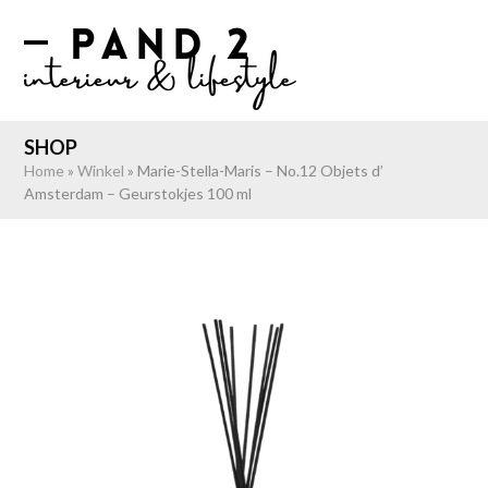
Skip
to
Open
Close
content
mobile
mobile
menu
menu
SHOP
Home
»
Winkel
»
Marie-Stella-Maris – No.12 Objets d’
Amsterdam – Geurstokjes 100 ml