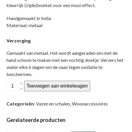
kleurrijk (zijde)boeket voor een mooi effect.
Handgemaakt in India
Materiaal: metaal
Verzorging
Gemaakt van metaal. Het wordt aangeraden om met de
hand schoon te maken met een vochtig doekje. Ververs het
water elke 6 dagen om de vaas tegen oxidatie te
beschermen.
Vaas
Toevoegen aan winkelwagen
metaal
medium
Categorieën:
Vazen en schalen
,
Woonaccessoires
blue
19x33cm
aantal
Gerelateerde producten