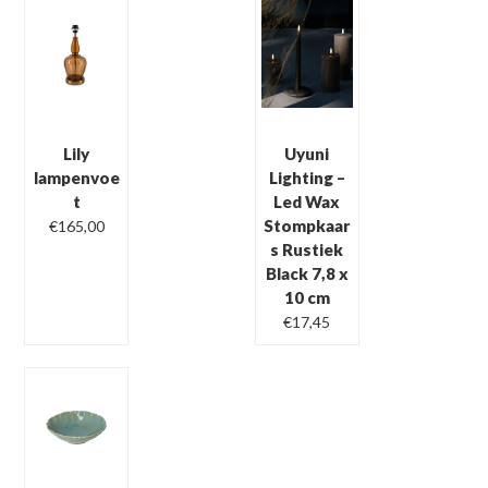
Lily
Uyuni
lampenvoe
Lighting –
t
Led Wax
Stompkaar
€
165,00
s Rustiek
Black 7,8 x
10 cm
Oorspronkelijke
Huidige
€
17,45
prijs
prijs
was:
is:
€24,95.
€17,45.