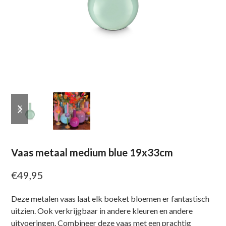
previous
next
slide
slide
Vaas metaal medium blue 19x33cm
€
49,95
Deze metalen vaas laat elk boeket bloemen er fantastisch
uitzien. Ook verkrijgbaar in andere kleuren en andere
uitvoeringen. Combineer deze vaas met een prachtig